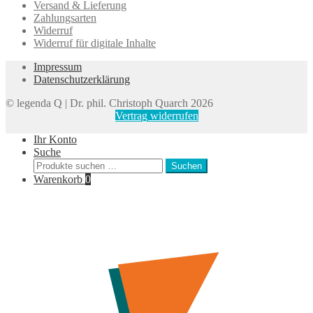
Versand & Lieferung
Zahlungsarten
Widerruf
Widerruf für digitale Inhalte
Impressum
Datenschutzerklärung
© legenda Q | Dr. phil. Christoph Quarch 2026
Vertrag widerrufen
Ihr Konto
Suche
Suchen
Suchen
nach:
Warenkorb
0