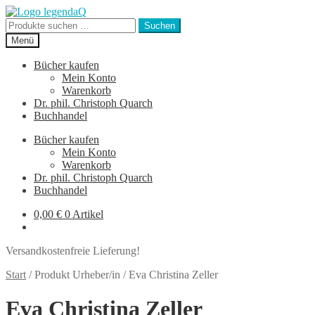
Zur
Zum
Navigation
Inhalt
Suchen
Suchen
springen
springen
nach:
Menü
Bücher kaufen
Mein Konto
Warenkorb
Dr. phil. Christoph Quarch
Buchhandel
Bücher kaufen
Mein Konto
Warenkorb
Dr. phil. Christoph Quarch
Buchhandel
0,00
€
0 Artikel
Versandkostenfreie Lieferung!
Start
/
Produkt Urheber/in
/
Eva Christina Zeller
Eva Christina Zeller