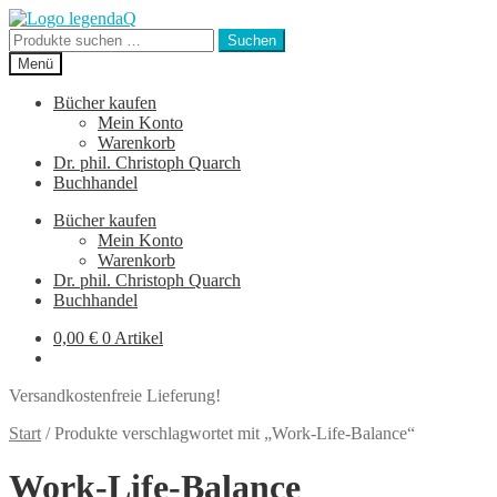
Zur
Zum
Navigation
Inhalt
Suchen
Suchen
springen
springen
nach:
Menü
Bücher kaufen
Mein Konto
Warenkorb
Dr. phil. Christoph Quarch
Buchhandel
Bücher kaufen
Mein Konto
Warenkorb
Dr. phil. Christoph Quarch
Buchhandel
0,00
€
0 Artikel
Versandkostenfreie Lieferung!
Start
/
Produkte verschlagwortet mit „Work-Life-Balance“
Work-Life-Balance