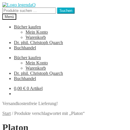
Zur
Zum
Navigation
Inhalt
Suchen
Suchen
springen
springen
nach:
Menü
Bücher kaufen
Mein Konto
Warenkorb
Dr. phil. Christoph Quarch
Buchhandel
Bücher kaufen
Mein Konto
Warenkorb
Dr. phil. Christoph Quarch
Buchhandel
0,00
€
0 Artikel
Versandkostenfreie Lieferung!
Start
/
Produkte verschlagwortet mit „Platon“
Platon