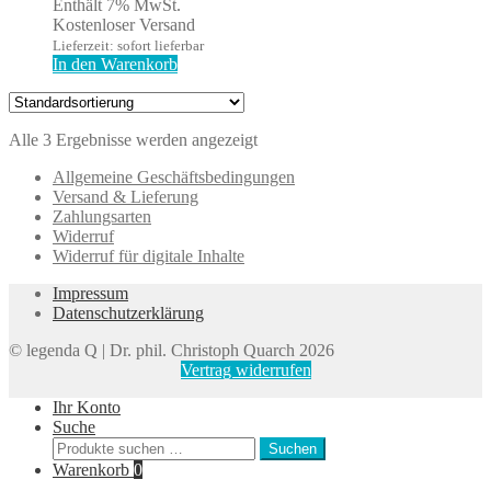
Enthält 7% MwSt.
Kostenloser Versand
Lieferzeit: sofort lieferbar
In den Warenkorb
Alle 3 Ergebnisse werden angezeigt
Allgemeine Geschäftsbedingungen
Versand & Lieferung
Zahlungsarten
Widerruf
Widerruf für digitale Inhalte
Impressum
Datenschutzerklärung
© legenda Q | Dr. phil. Christoph Quarch 2026
Vertrag widerrufen
Ihr Konto
Suche
Suchen
Suchen
nach:
Warenkorb
0