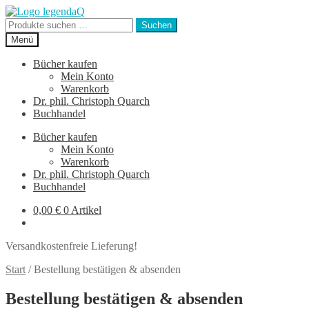
Zur
Zum
Navigation
Inhalt
Suchen
Suchen
springen
springen
nach:
Menü
Bücher kaufen
Mein Konto
Warenkorb
Dr. phil. Christoph Quarch
Buchhandel
Bücher kaufen
Mein Konto
Warenkorb
Dr. phil. Christoph Quarch
Buchhandel
0,00
€
0 Artikel
Versandkostenfreie Lieferung!
Start
/
Bestellung bestätigen & absenden
Bestellung bestätigen & absenden